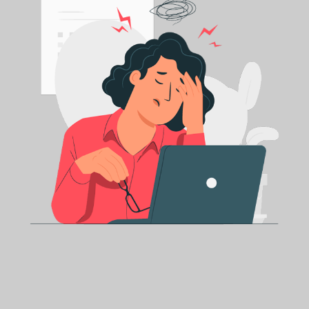
LAMPARA DE REEMPLAZO EPSON ELPLP68,
230 W UHE, PARA EPSON EH / ELP /
POWERLITE.
20
Código web:
25714
$
251
S/
0
$
218
S/
0
Incluye IGV
Haz Click y Recoge en Tienda
Se Envia Hoy
Añadir al Carrito
Conáctanos