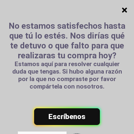
🚚 ¡ENVIAMOS A TODA PERÚ Y ENTREGAMOS RÁPIDAMENTE! - TIENDA
No estamos satisfechos hasta
FÍSICA Y ONLINE
que tú lo estés. Nos dirías qué
te detuvo o que falto para que
MONITORES / PROYECTORES en Lima,
realizaras tu compra hoy?
Perú
Estamos aquí para resolver cualquier
duda que tengas. Si hubo alguna razón
por la que no compraste por favor
Filtros
Mostrar
compártela con nosotros.
MONITORES /
106
Escríbenos
PROYECTORES
productos